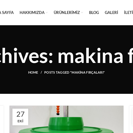
 SAYFA
HAKKIMIZDA
ÜRÜNLERIMIZ
BLOG
GALERI
İLET
hives: makina f
HOME
POSTS TAGGED "MAKINA FIRÇALARI"
27
EKI