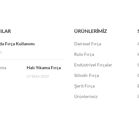
ILAR
ÜRÜNLERIMIZ
a Fırça Kullanımı
Dairesel Fırça
5
Rulo Fırça
Endüstriyel Fırçalar
Halı Yıkama Fırça
Silindir Fırça
27 Ekim 2025
Şerit Fırça
Ürünlerimiz