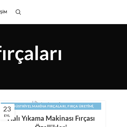
IŞIM
ırçaları
,
,
ENDÜSTRIYEL MAKINA FIRÇALARI
FIRÇA ÜRETIMI
23
,
HALI YIKAMA FIRÇALARI
EYL
Halı Yıkama Makinası Fırçası
,
HALI YIKAMA MAKINASI FIRÇALARI IMALATI