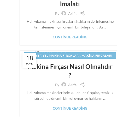
İmalatı
SILINDIR FIRÇA
By
Arifa
Halı yıkama makinası fırçaları, halıların derinlemesine
temizlenmesi için önemli bir bileşendir. Bu ...
CONTINUE READING
,
,
ENDÜSTRIYEL MAKINA FIRÇALARI
MAKINA FIRÇALARI
18
,
,
MAKINE FIRÇALARI
PANEL FIRÇA
SILINDIR FIRÇA
OCA
Makina Fırçası Nasıl Olmalıdır
?
By
Arifa
Halı yıkama makinelerinde kullanılan fırçalar, temizlik
sürecinde önemli bir rol oynar ve halıların ...
CONTINUE READING