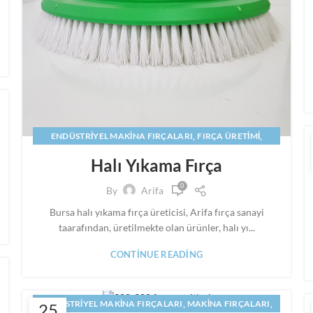
,
,
ENDÜSTRIYEL MAKINA FIRÇALARI
FIRÇA ÜRETIMI
,
HALI YIKAMA FIRÇALARI
Halı Yıkama Fırça
,
HALI YIKAMA MAKINASI FIRÇALARI IMALATI
0
HALI YIKAMA MAKINESI FIRCASI
By
Arifa
Bursa halı yıkama fırça üreticisi, Arifa fırça sanayi
taarafından, üretilmekte olan ürünler, halı yı...
CONTINUE READING
,
,
ENDÜSTRIYEL MAKINA FIRÇALARI
MAKINA FIRÇALARI
25