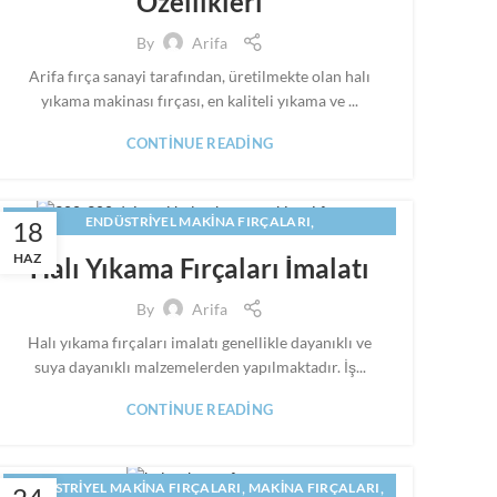
Özellikleri
,
,
HALI YIKAMA MAKINESI FIRCASI
MAKINA FIRÇALARI
,
,
MAKINE FIRÇALARI
PANEL FIRÇA
SILINDIR FIRÇA
By
Arifa
Arifa fırça sanayi tarafından, üretilmekte olan halı
yıkama makinası fırçası, en kaliteli yıkama ve ...
CONTINUE READING
,
ENDÜSTRIYEL MAKINA FIRÇALARI
18
,
HALI YIKAMA FIRÇALARI
HAZ
Halı Yıkama Fırçaları İmalatı
,
HALI YIKAMA MAKINASI FIRÇALARI IMALATI
,
,
HALI YIKAMA MAKINESI FIRCASI
MAKINA FIRÇALARI
By
Arifa
,
,
MAKINE FIRÇALARI
PANEL FIRÇA
SILINDIR FIRÇA
Halı yıkama fırçaları imalatı genellikle dayanıklı ve
suya dayanıklı malzemelerden yapılmaktadır. İş...
CONTINUE READING
,
,
ENDÜSTRIYEL MAKINA FIRÇALARI
MAKINA FIRÇALARI