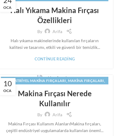
24
,
,
MAKINE FIRÇALARI
PANEL FIRÇA
SILINDIR FIRÇA
OCA
Halı Yıkama Makina Fırçası
Özellikleri
By
Arifa
Halı yıkama makinelerinde kullanılan fırçaların
kalitesi ve tasarımı, etkili ve güvenli bir temizlik...
CONTINUE READING
,
,
ENDÜSTRIYEL MAKINA FIRÇALARI
MAKINA FIRÇALARI
10
,
,
MAKINE FIRÇALARI
PANEL FIRÇA
SILINDIR FIRÇA
OCA
Makina Fırçası Nerede
Kullanılır
By
Arifa
Makina Fırçası Kullanım AlanlarıMakina fırçaları,
çeşitli endüstriyel uygulamalarda kullanılan öneml...