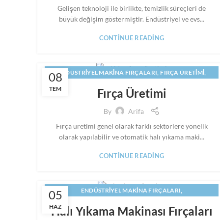
Gelişen teknoloji ile birlikte, temizlik süreçleri de
büyük değişim göstermiştir. Endüstriyel ve evs...
CONTINUE READING
,
,
ENDÜSTRIYEL MAKINA FIRÇALARI
FIRÇA ÜRETIMI
08
,
HALI YIKAMA FIRÇALARI
TEM
Fırça Üretimi
,
HALI YIKAMA MAKINASI FIRÇALARI IMALATI
,
,
HALI YIKAMA MAKINESI FIRCASI
MAKINA FIRÇALARI
By
Arifa
,
,
MAKINE FIRÇALARI
PANEL FIRÇA
SILINDIR FIRÇA
Fırça üretimi genel olarak farklı sektörlere yönelik
olarak yapılabilir ve otomatik halı yıkama maki...
CONTINUE READING
,
ENDÜSTRIYEL MAKINA FIRÇALARI
05
,
HALI YIKAMA MAKINASI FIRÇALARI IMALATI
HAZ
Halı Yıkama Makinası Fırçaları
,
,
,
MAKINA FIRÇALARI
MAKINE FIRÇALARI
PANEL FIRÇA