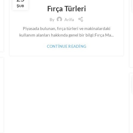
,
,
MAKINE FIRÇALARI
PANEL FIRÇA
SILINDIR FIRÇA
ŞUB
Fırça Türleri
By
Arifa
Piyasada bulunan, fırça türleri ve makinalardaki
kullanım alanları hakkında genel bir bilgi:Fırça Ma...
CONTINUE READING