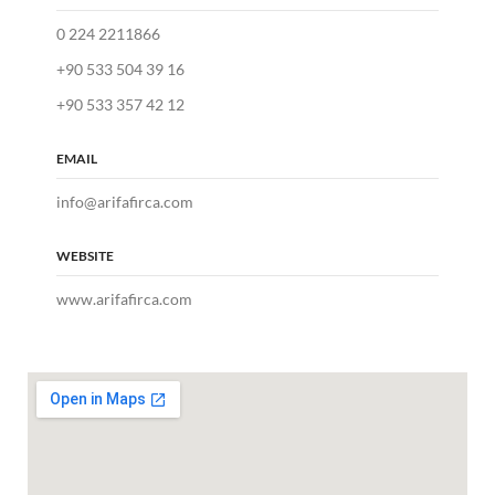
0 224 2211866
+90 533 504 39 16
+90 533 357 42 12
EMAIL
info@arifafirca.com
WEBSITE
www.arifafirca.com