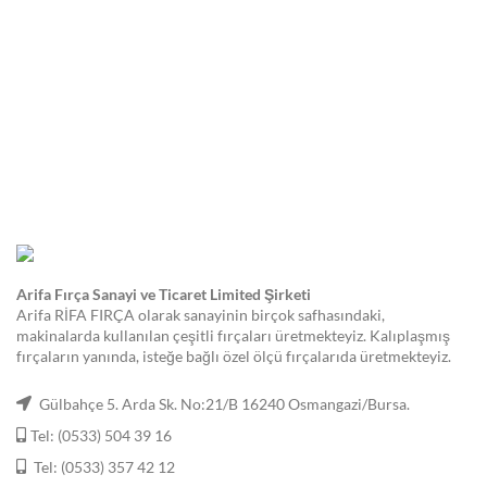
Arifa Fırça Sanayi ve Ticaret Limited Şirketi
Arifa RİFA FIRÇA olarak sanayinin birçok safhasındaki,
makinalarda kullanılan çeşitli fırçaları üretmekteyiz. Kalıplaşmış
fırçaların yanında, isteğe bağlı özel ölçü fırçalarıda üretmekteyiz.
Gülbahçe 5. Arda Sk. No:21/B 16240 Osmangazi/Bursa.
Tel: (0533) 504 39 16
Tel: (0533) 357 42 12