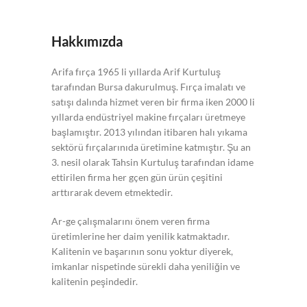
Hakkımızda
Arifa fırça 1965 li yıllarda Arif Kurtuluş
tarafından Bursa dakurulmuş. Fırça imalatı ve
satışı dalında hizmet veren bir firma iken 2000 li
yıllarda endüstriyel makine fırçaları üretmeye
başlamıştır. 2013 yılından itibaren halı yıkama
sektörü fırçalarınıda üretimine katmıştır. Şu an
3. nesil olarak Tahsin Kurtuluş tarafından idame
ettirilen firma her gçen gün ürün çeşitini
arttırarak devem etmektedir.
Ar-ge çalışmalarını önem veren firma
üretimlerine her daim yenilik katmaktadır.
Kalitenin ve başarının sonu yoktur diyerek,
imkanlar nispetinde sürekli daha yeniliğin ve
kalitenin peşindedir.