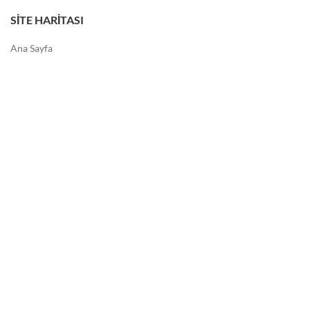
SITE HARITASI
Ana Sayfa
Hakkımızda
Ürünler
Galeri
Blog
İletişim
SOSYAL MEDYA
Instagram
Facebook
Youtube