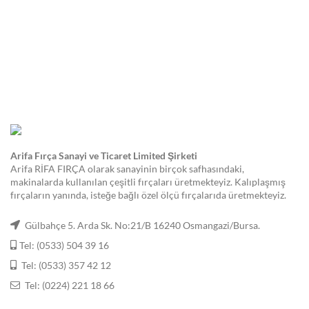
Arifa Fırça Sanayi ve Ticaret Limited Şirketi
Arifa RİFA FIRÇA olarak sanayinin birçok safhasındaki,
makinalarda kullanılan çeşitli fırçaları üretmekteyiz. Kalıplaşmış
fırçaların yanında, isteğe bağlı özel ölçü fırçalarıda üretmekteyiz.
Gülbahçe 5. Arda Sk. No:21/B 16240 Osmangazi/Bursa.
Tel: (0533) 504 39 16
Tel: (0533) 357 42 12
Tel: (0224) 221 18 66