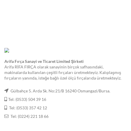
Arifa Fırça Sanayi ve Ticaret Limited Şirketi
Arifa RİFA FIRÇA olarak sanayinin birçok safhasındaki,
makinalarda kullanılan çeşitli fırçaları üretmekteyiz. Kalıplaşmış
fırçaların yanında, isteğe bağlı özel ölçü fırçalarıda üretmekteyiz.
Gülbahçe 5. Arda Sk. No:21/B 16240 Osmangazi/Bursa.
Tel: (0533) 504 39 16
Tel: (0533) 357 42 12
Tel: (0224) 221 18 66