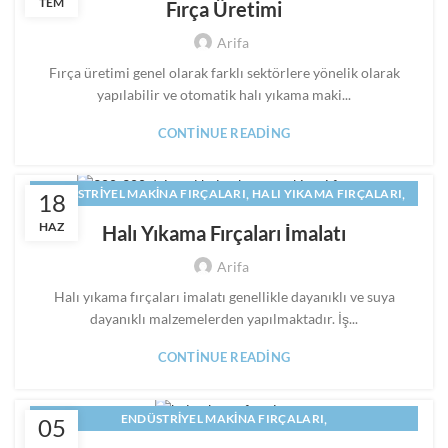
TEM
Fırça Üretimi
,
HALI YIKAMA MAKINASI FIRÇALARI IMALATI
Arifa
,
,
HALI YIKAMA MAKINESI FIRCASI
MAKINA FIRÇALARI
,
,
MAKINE FIRÇALARI
PANEL FIRÇA
SILINDIR FIRÇA
Fırça üretimi genel olarak farklı sektörlere yönelik olarak
yapılabilir ve otomatik halı yıkama maki...
CONTINUE READING
,
,
ENDÜSTRIYEL MAKINA FIRÇALARI
HALI YIKAMA FIRÇALARI
18
,
HALI YIKAMA MAKINASI FIRÇALARI IMALATI
HAZ
Halı Yıkama Fırçaları İmalatı
,
,
HALI YIKAMA MAKINESI FIRCASI
MAKINA FIRÇALARI
Arifa
,
,
MAKINE FIRÇALARI
PANEL FIRÇA
SILINDIR FIRÇA
Halı yıkama fırçaları imalatı genellikle dayanıklı ve suya
dayanıklı malzemelerden yapılmaktadır. İş...
CONTINUE READING
,
ENDÜSTRIYEL MAKINA FIRÇALARI
05
,
HALI YIKAMA MAKINASI FIRÇALARI IMALATI