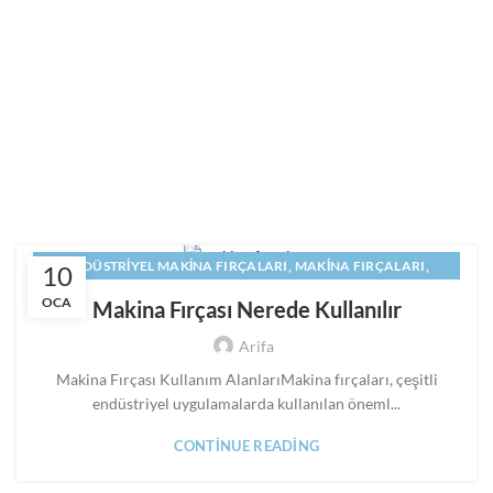
,
,
ENDÜSTRIYEL MAKINA FIRÇALARI
MAKINA FIRÇALARI
10
,
,
MAKINE FIRÇALARI
PANEL FIRÇA
SILINDIR FIRÇA
OCA
Makina Fırçası Nerede Kullanılır
Arifa
Makina Fırçası Kullanım AlanlarıMakina fırçaları, çeşitli
endüstriyel uygulamalarda kullanılan öneml...
CONTINUE READING