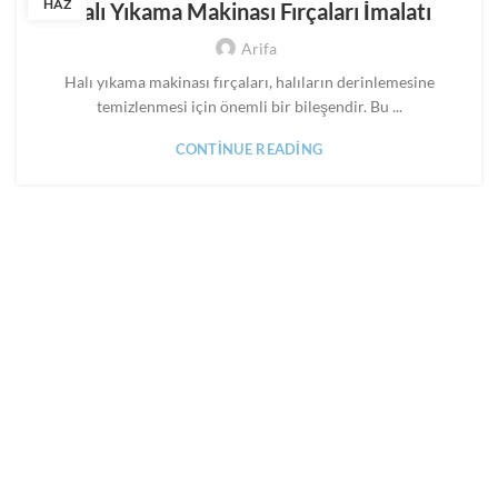
HAZ
Halı Yıkama Makinası Fırçaları İmalatı
,
,
,
MAKINA FIRÇALARI
MAKINE FIRÇALARI
PANEL FIRÇA
Arifa
SILINDIR FIRÇA
Halı yıkama makinası fırçaları, halıların derinlemesine
temizlenmesi için önemli bir bileşendir. Bu ...
CONTINUE READING