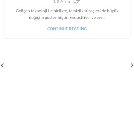
,
Arifa
,
MAKINE FIRÇALARI
PANEL FIRÇA
SILINDIR FIRÇA
Gelişen teknoloji ile birlikte, temizlik süreçleri de büyük
değişim göstermiştir. Endüstriyel ve evs...
CONTINUE READING