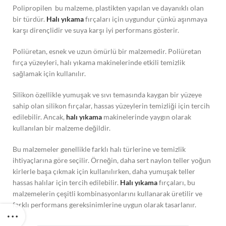
Polipropilen bu malzeme, plastikten yapılan ve dayanıklı olan
bir türdür.
Halı yıkama
fırçaları için uygundur çünkü aşınmaya
karşı dirençlidir ve suya karşı iyi performans gösterir.
Poliüretan, esnek ve uzun ömürlü bir malzemedir. Poliüretan
fırça yüzeyleri, halı yıkama makinelerinde etkili temizlik
sağlamak için kullanılır.
Silikon özellikle yumuşak ve sıvı temasında kaygan bir yüzeye
sahip olan silikon fırçalar, hassas yüzeylerin temizliği için tercih
edilebilir. Ancak,
halı yıkama
makinelerinde yaygın olarak
kullanılan bir malzeme değildir.
Bu malzemeler genellikle farklı halı türlerine ve temizlik
ihtiyaçlarına göre seçilir. Örneğin, daha sert naylon teller yoğun
kirlerle başa çıkmak için kullanılırken, daha yumuşak teller
hassas halılar için tercih edilebilir.
Halı yıkama
fırçaları, bu
malzemelerin çeşitli kombinasyonlarını kullanarak üretilir ve
farklı performans gereksinimlerine uygun olarak tasarlanır.