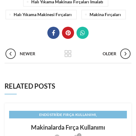
Halı Yıkama Makinası Fırçaları Imalatı
Halı Yıkama Makinesi Fırçaları
Makina Fırçaları
NEWER
OLDER
RELATED POSTS
,
ENDÜSTRIDE FIRÇA KULLANIMI
,
,
ENDÜSTRIYEL MAKINA FIRÇALARI
FIRÇA ÜRETIMI
Makinalarda Fırça Kullanımı
,
,
MAKINA FIRÇALARI
MAKINALARDA FIRÇA KULLANIMI
0