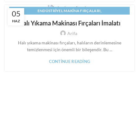
,
ENDÜSTRIYEL MAKINA FIRÇALARI
05
,
HALI YIKAMA MAKINASI FIRÇALARI IMALATI
HAZ
Halı Yıkama Makinası Fırçaları İmalatı
,
,
,
MAKINA FIRÇALARI
MAKINE FIRÇALARI
PANEL FIRÇA
Arifa
SILINDIR FIRÇA
Halı yıkama makinası fırçaları, halıların derinlemesine
temizlenmesi için önemli bir bileşendir. Bu ...
CONTINUE READING