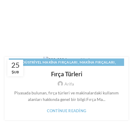
,
,
ENDÜSTRIYEL MAKINA FIRÇALARI
MAKINA FIRÇALARI
25
,
,
MAKINE FIRÇALARI
PANEL FIRÇA
SILINDIR FIRÇA
ŞUB
Fırça Türleri
Arifa
Piyasada bulunan, fırça türleri ve makinalardaki kullanım
alanları hakkında genel bir bilgi:Fırça Ma...
CONTINUE READING