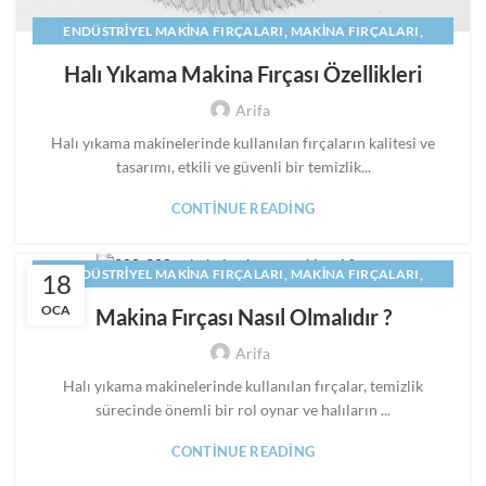
,
,
ENDÜSTRIYEL MAKINA FIRÇALARI
MAKINA FIRÇALARI
,
,
MAKINE FIRÇALARI
PANEL FIRÇA
SILINDIR FIRÇA
Halı Yıkama Makina Fırçası Özellikleri
Arifa
Halı yıkama makinelerinde kullanılan fırçaların kalitesi ve
tasarımı, etkili ve güvenli bir temizlik...
CONTINUE READING
,
,
ENDÜSTRIYEL MAKINA FIRÇALARI
MAKINA FIRÇALARI
18
,
,
MAKINE FIRÇALARI
PANEL FIRÇA
SILINDIR FIRÇA
OCA
Makina Fırçası Nasıl Olmalıdır ?
Arifa
Halı yıkama makinelerinde kullanılan fırçalar, temizlik
sürecinde önemli bir rol oynar ve halıların ...
CONTINUE READING