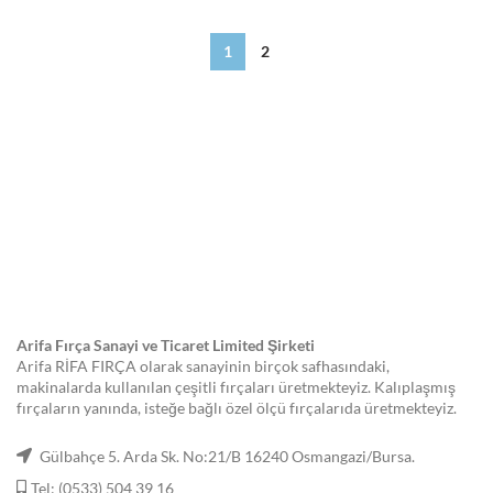
1
2
Arifa Fırça Sanayi ve Ticaret Limited Şirketi
Arifa RİFA FIRÇA olarak sanayinin birçok safhasındaki,
makinalarda kullanılan çeşitli fırçaları üretmekteyiz. Kalıplaşmış
fırçaların yanında, isteğe bağlı özel ölçü fırçalarıda üretmekteyiz.
Gülbahçe 5. Arda Sk. No:21/B 16240 Osmangazi/Bursa.
Tel: (0533) 504 39 16
Tel: (0533) 357 42 12
Tel: (0224) 221 18 66