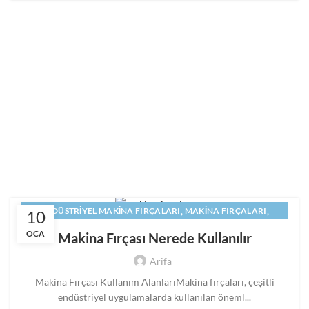
,
,
ENDÜSTRIYEL MAKINA FIRÇALARI
MAKINA FIRÇALARI
10
,
,
MAKINE FIRÇALARI
PANEL FIRÇA
SILINDIR FIRÇA
OCA
Makina Fırçası Nerede Kullanılır
Arifa
Makina Fırçası Kullanım AlanlarıMakina fırçaları, çeşitli
endüstriyel uygulamalarda kullanılan öneml...