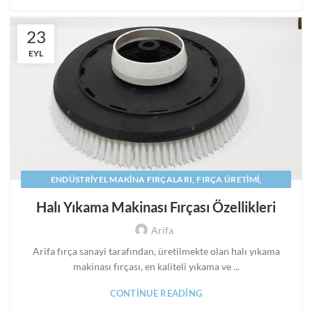
23
EYL
,
,
ENDÜSTRIYEL MAKINA FIRÇALARI
FIRÇA ÜRETIMI
,
HALI YIKAMA FIRÇALARI
Halı Yıkama Makinası Fırçası Özellikleri
,
HALI YIKAMA MAKINASI FIRÇALARI IMALATI
Arifa
,
,
HALI YIKAMA MAKINESI FIRCASI
MAKINA FIRÇALARI
,
,
MAKINE FIRÇALARI
PANEL FIRÇA
SILINDIR FIRÇA
Arifa fırça sanayi tarafından, üretilmekte olan halı yıkama
makinası fırçası, en kaliteli yıkama ve ...
CONTINUE READING