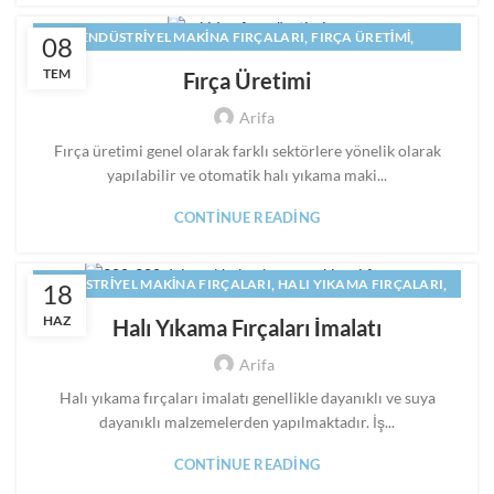
,
,
ENDÜSTRIYEL MAKINA FIRÇALARI
FIRÇA ÜRETIMI
08
,
HALI YIKAMA FIRÇALARI
TEM
Fırça Üretimi
,
HALI YIKAMA MAKINASI FIRÇALARI IMALATI
Arifa
,
,
HALI YIKAMA MAKINESI FIRCASI
MAKINA FIRÇALARI
,
,
MAKINE FIRÇALARI
PANEL FIRÇA
SILINDIR FIRÇA
Fırça üretimi genel olarak farklı sektörlere yönelik olarak
yapılabilir ve otomatik halı yıkama maki...
CONTINUE READING
,
,
ENDÜSTRIYEL MAKINA FIRÇALARI
HALI YIKAMA FIRÇALARI
18
,
HALI YIKAMA MAKINASI FIRÇALARI IMALATI
HAZ
Halı Yıkama Fırçaları İmalatı
,
,
HALI YIKAMA MAKINESI FIRCASI
MAKINA FIRÇALARI
Arifa
,
,
MAKINE FIRÇALARI
PANEL FIRÇA
SILINDIR FIRÇA
Halı yıkama fırçaları imalatı genellikle dayanıklı ve suya
dayanıklı malzemelerden yapılmaktadır. İş...
CONTINUE READING