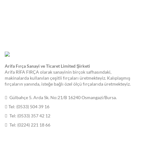
Arifa Fırça Sanayi ve Ticaret Limited Şirketi
Arifa RİFA FIRÇA olarak sanayinin birçok safhasındaki,
makinalarda kullanılan çeşitli fırçaları üretmekteyiz. Kalıplaşmış
fırçaların yanında, isteğe bağlı özel ölçü fırçalarıda üretmekteyiz.
Gülbahçe 5. Arda Sk. No:21/B 16240 Osmangazi/Bursa.
Tel: (0533) 504 39 16
Tel: (0533) 357 42 12
Tel: (0224) 221 18 66