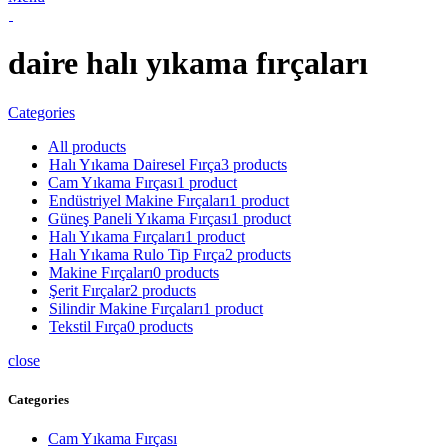
daire halı yıkama fırçaları
Categories
All
products
Halı Yıkama Dairesel Fırça
3 products
Cam Yıkama Fırçası
1 product
Endüstriyel Makine Fırçaları
1 product
Güneş Paneli Yıkama Fırçası
1 product
Halı Yıkama Fırçaları
1 product
Halı Yıkama Rulo Tip Fırça
2 products
Makine Fırçaları
0 products
Şerit Fırçalar
2 products
Silindir Makine Fırçaları
1 product
Tekstil Fırça
0 products
close
Categories
Cam Yıkama Fırçası