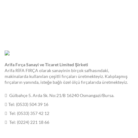
Arifa Fırça Sanayi ve Ticaret Limited Şirketi
Arifa RİFA FIRÇA olarak sanayinin birçok safhasındaki,
makinalarda kullanılan çeşitli fırçaları üretmekteyiz. Kalıplaşmış
fırçaların yanında, isteğe bağlı özel ölçü fırçalarıda üretmekteyiz.
Gülbahçe 5. Arda Sk. No:21/B 16240 Osmangazi/Bursa.
Tel: (0533) 504 39 16
Tel: (0533) 357 42 12
Tel: (0224) 221 18 66